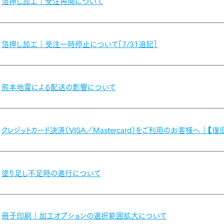
箔押し加工｜受注再開について
箔押し加工｜受注一時停止について［7/31追記］
熊本地震による配送の影響について
クレジットカード決済（VISA／Mastercard）をご利用のお客様へ｜【
塗り足し不足時の進行について
冊子印刷｜加工オプションの選択範囲拡大について