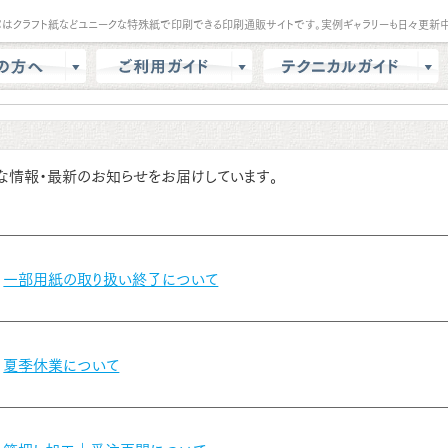
パはクラフト紙などユニークな特殊紙で印刷できる印刷通販サイトです。実例ギャラリーも日々更新中
は？
会員登録・ポイント
テンプレート
商品選択・カート
データ作成方法
色校正
支払方法
商品別データ作成方法
な情報・最新のお知らせをお届けしています。
リー
データ入稿
印刷の基礎知識
ル請求
マイページ
クラウドデザインガイド
問
増刷
一部用紙の取り扱い終了について
せ
配送方法/料金
夏季休業について