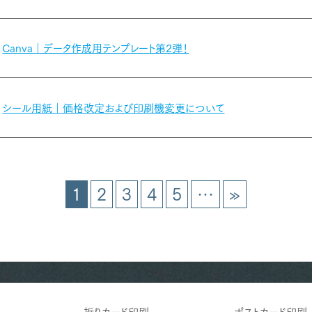
Canva｜データ作成用テンプレート第2弾！
シール用紙｜価格改定および印刷機変更について
1
2
3
4
5
…
»