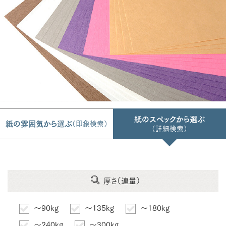
紙のスペックから選ぶ
紙の雰囲気から選ぶ
（印象検索）
（詳細検索）
厚さ（連量）
～90kg
～135kg
～180kg
～240kg
～300kg