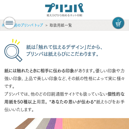
0
ネット印刷のプリンパ トップ
取扱用紙一覧
紙は「触れて伝えるデザイン」だから、
プリンパは紙えらびにこだわります。
紙には触れたときに相手に伝わる印象
があります。優しい印象や力
強い印象、上品で美しい印象など、その紙の性格によって実に様々
です。
プリンパでは、他のどの印刷通販サイトでも扱っていない
個性的な
用紙を50種以上
用意。
“あなたの思いが伝わる”
紙えらびをお手
伝いいたします。