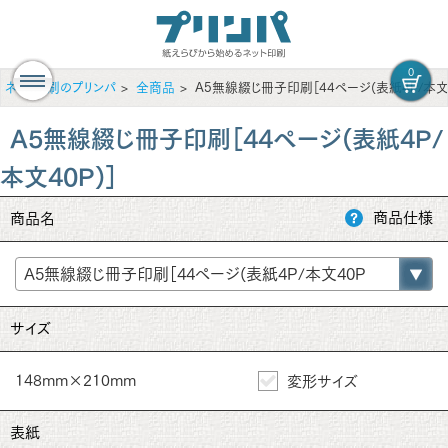
0
ネット印刷のプリンパ
全商品
A5無線綴じ冊子印刷［44ページ(表紙4P/本文4
A5無線綴じ冊子印刷［44ページ(表紙4P/
本文40P)］
商品仕様
商品名
サイズ
148mm×210mm
変形サイズ
表紙