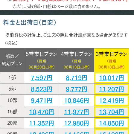
ただし、遊び紙・口絵はページ数に含めません。
料金と出荷日（目安）
※消費税の計算上、ご注文の際に合計額が異なる場合があります
(税込)
5営業日プラン
4営業日プラン
3営業日プラン
部数／
（最短
（最短
（最短
納期プラン
08月20日出荷）
08月19日出荷）
08月18日出荷）
7,597円
8,719円
10,017円
1部
8,523円
9,777円
11,207円
5部
9,471円
10,846円
12,419円
10部
10,470円
11,977円
13,704円
15部
11,352円
12,980円
14,850円
20部