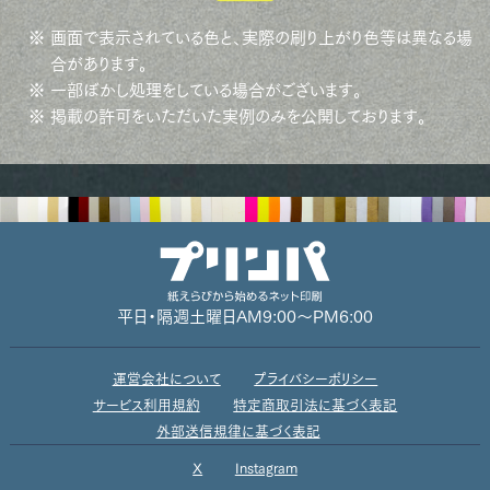
※ 画面で表示されている色と、実際の刷り上がり色等は異なる場
合があります。
※ 一部ぼかし処理をしている場合がございます。
※ 掲載の許可をいただいた実例のみを公開しております。
平日・隔週土曜日
AM9:00～PM6:00
運営会社について
プライバシーポリシー
サービス利用規約
特定商取引法に基づく表記
外部送信規律に基づく表記
X
Instagram