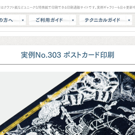
パはクラフト紙などユニークな特殊紙で印刷できる印刷通販サイトです。実例ギャラリーも日々更新中
は？
会員登録・ポイント
テンプレート
商品選択・カート
データ作成方法
色校正
支払方法
商品別データ作成方法
実例No.303 ポストカード印刷
リー
データ入稿
印刷の基礎知識
ル請求
マイページ
クラウドデザインガイド
問
増刷
せ
配送方法/料金