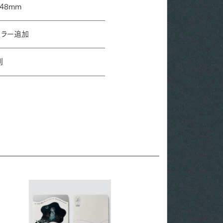
48mm
カラー追加
刷