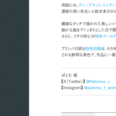
用紙には、
ディープマット インディ
濃紺の深い色合いと紙本来のさら
繊細なタッチで描かれた美しいイ
細かな線までくっきりとした白で
さらに、フチの枠には
特色ゴール
プリンパの誇る
特色印刷
は、その
どれも鮮明な発色で、作品に一層
ぱとむ 様
【X（Twitter）】
@Patomux_x
【Instagram】
@patomu_1_worl