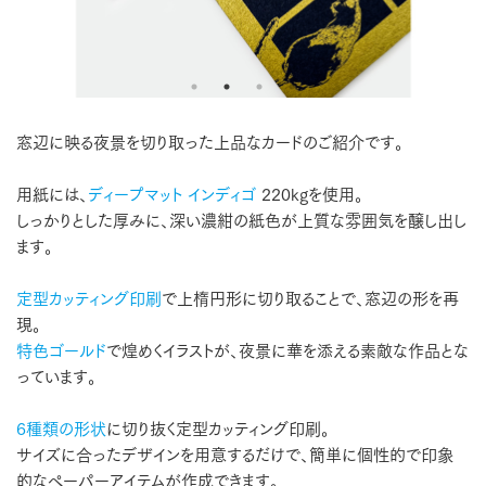
窓辺に映る夜景を切り取った上品なカードのご紹介です。
用紙には、
ディープマット インディゴ
220kgを使用。
しっかりとした厚みに、深い濃紺の紙色が上質な雰囲気を醸し出し
ます。
定型カッティング印刷
で上楕円形に切り取ることで、窓辺の形を再
現。
特色ゴールド
で煌めくイラストが、夜景に華を添える素敵な作品とな
っています。
6種類の形状
に切り抜く定型カッティング印刷。
サイズに合ったデザインを用意するだけで、簡単に個性的で印象
的なペーパーアイテムが作成できます。