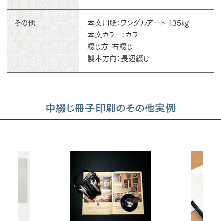
その他
本文用紙：ワンダルアート 135kg
本文カラー：カラー
綴じ方：右綴じ
製本方向：長辺綴じ
中綴じ冊子印刷のその他実例