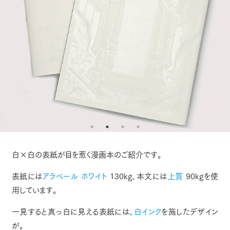
白×白の表紙が目を惹く漫画本のご紹介です。
表紙には
アラベール ホワイト
130kg、本文には
上質
90kgを使
用しています。
一見すると真っ白に見える表紙には、
白インク
を施したデザイン
が。