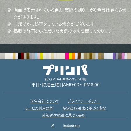
※ 画面で表示されている色と、実際の刷り上がり色等は異なる場
合があります。
※ 一部ぼかし処理をしている場合がございます。
※ 掲載の許可をいただいた実例のみを公開しております。
平日・隔週土曜日
AM9:00～PM6:00
運営会社について
プライバシーポリシー
サービス利用規約
特定商取引法に基づく表記
外部送信規律に基づく表記
X
Instagram