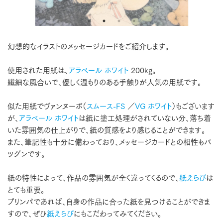
幻想的なイラストのメッセージカードをご紹介します。
使用された用紙は、
アラベール ホワイト
200kg。
繊細な風合いで、優しく温もりのある手触りが人気の用紙です。
似た用紙でヴァンヌーボ（
スムース-FS
／
VG ホワイト
）もございます
が、
アラベール ホワイト
は紙に塗工処理がされていない分、落ち着
いた雰囲気の仕上がりで、紙の質感をより感じることができます。
また、筆記性も十分に備わっており、メッセージカードとの相性もバ
ツグンです。
紙の特性によって、作品の雰囲気が全く違ってくるので、
紙えらび
は
とても重要。
プリンパであれば、自身の作品に合った紙を見つけることができま
すので、ぜひ
紙えらび
にもこだわってみてください。