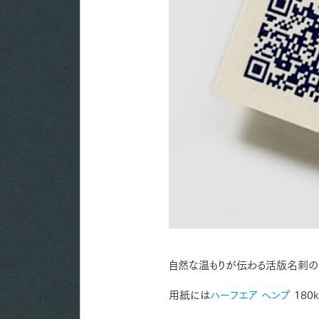
自然な温もりが伝わる活版名刺の
用紙には
ハーフエア ヘンプ
180