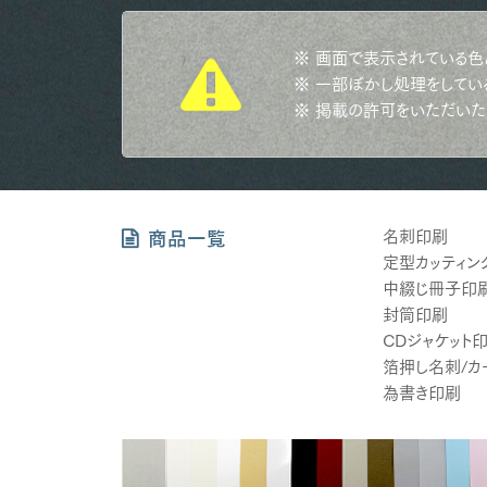
※ 画面で表示されている色
※ 一部ぼかし処理をしてい
※ 掲載の許可をいただいた
名刺印刷
商品一覧
定型カッティン
中綴じ冊子印
封筒印刷
CDジャケット
箔押し名刺/カ
為書き印刷