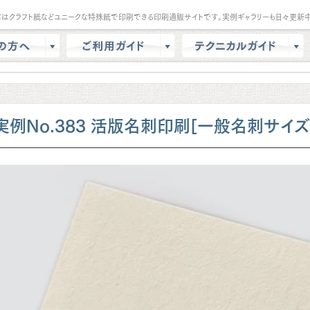
パはクラフト紙などユニークな特殊紙で印刷できる印刷通販サイトです。実例ギャラリーも日々更新中
は？
会員登録・ポイント
テンプレート
商品選択・カート
データ作成方法
色校正
支払方法
商品別データ作成方法
実例No.383 活版名刺印刷[一般名刺サイズ
リー
データ入稿
印刷の基礎知識
ル請求
マイページ
クラウドデザインガイド
問
増刷
せ
配送方法/料金