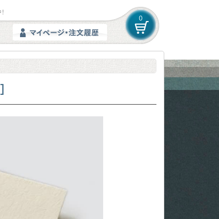
！
0
]