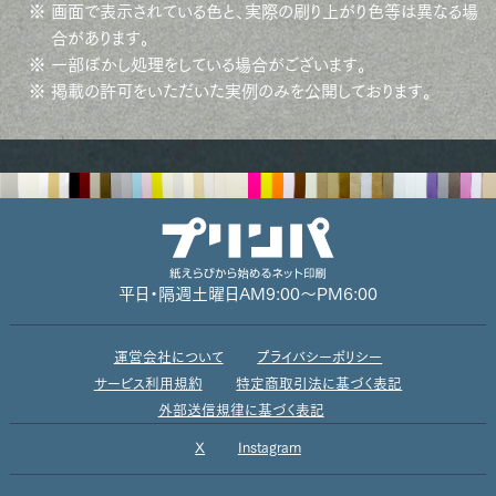
※ 画面で表示されている色と、実際の刷り上がり色等は異なる場
合があります。
※ 一部ぼかし処理をしている場合がございます。
※ 掲載の許可をいただいた実例のみを公開しております。
平日・隔週土曜日
AM9:00～PM6:00
運営会社について
プライバシーポリシー
サービス利用規約
特定商取引法に基づく表記
外部送信規律に基づく表記
X
Instagram