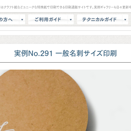
パはクラフト紙などユニークな特殊紙で印刷できる印刷通販サイトです。実例ギャラリーも日々更新中
は？
会員登録・ポイント
テンプレート
商品選択・カート
データ作成方法
色校正
支払方法
商品別データ作成方法
実例No.291 一般名刺サイズ印刷
リー
データ入稿
印刷の基礎知識
ル請求
マイページ
クラウドデザインガイド
問
増刷
せ
配送方法/料金