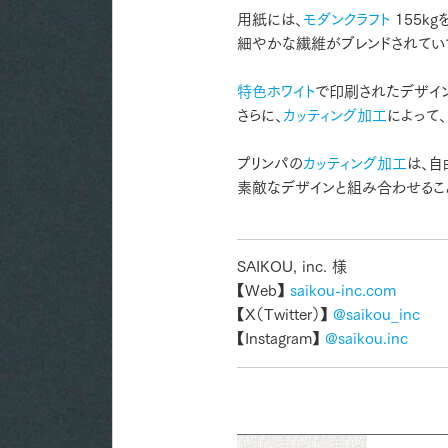
用紙には、
モダンクラフト
155kg
細やかな繊維がブレンドされてい
特色ホワイト
で印刷されたデザイン
さらに、
カッティング加工
によって
プリンパの
カッティング加工
は、自
素敵なデザインと組み合わせるこ
SAIKOU, inc. 様
【Web】
saikou-inc.com
【X（Twitter）】
@saikou_inc
【Instagram】
@saikou.inc