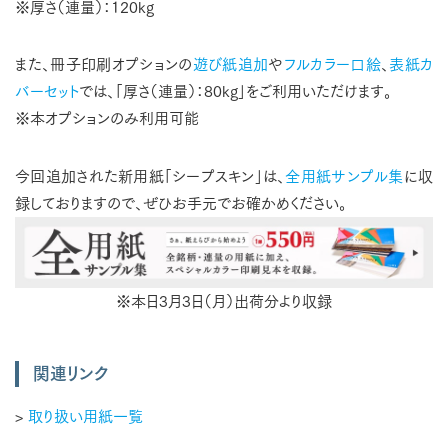
※厚さ（連量）：120kg
また、冊子印刷オプションの
遊び紙追加
や
フルカラー口絵
、
表紙カ
バーセット
では、「厚さ（連量）：80kg」をご利用いただけます。
※本オプションのみ利用可能
今回追加された新用紙「シープスキン」は、
全用紙サンプル集
に収
録しておりますので、ぜひお手元でお確かめください。
※本日3月3日（月）出荷分より収録
関連リンク
>
取り扱い用紙一覧