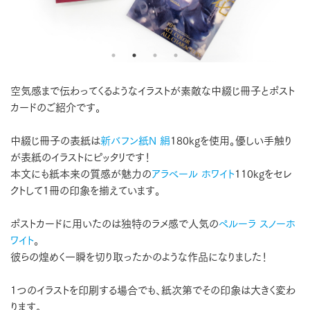
空気感まで伝わってくるようなイラストが素敵な中綴じ冊子とポスト
カードのご紹介です。
中綴じ冊子の表紙は
新バフン紙N 絹
180kgを使用。優しい手触り
が表紙のイラストにピッタリです！
本文にも紙本来の質感が魅力の
アラベール ホワイト
110kgをセレ
クトして1冊の印象を揃えています。
ポストカードに用いたのは独特のラメ感で人気の
ペルーラ スノーホ
ワイト
。
彼らの煌めく一瞬を切り取ったかのような作品になりました！
1つのイラストを印刷する場合でも、紙次第でその印象は大きく変わ
ります。