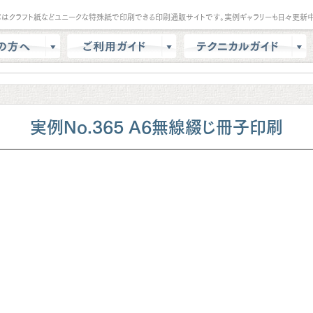
パはクラフト紙などユニークな特殊紙で印刷できる印刷通販サイトです。実例ギャラリーも日々更新中
は？
会員登録・ポイント
テンプレート
商品選択・カート
データ作成方法
色校正
支払方法
商品別データ作成方法
実例No.365 A6無線綴じ冊子印刷
リー
データ入稿
印刷の基礎知識
ル請求
マイページ
クラウドデザインガイド
問
増刷
せ
配送方法/料金