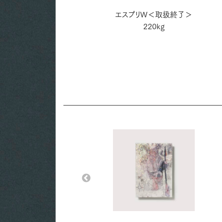
アラベール スノーホワイト
エスプリW＜取扱終了＞
200kg
220kg