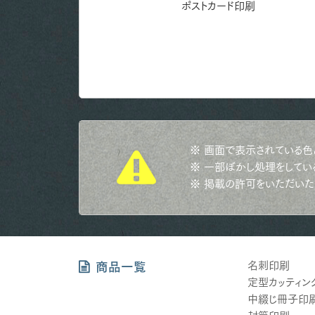
フライヤー印刷
ポストカード印刷
※ 画面で表示されている色
※ 一部ぼかし処理をしてい
※ 掲載の許可をいただいた
名刺印刷
商品一覧
定型カッティン
中綴じ冊子印