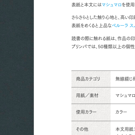
表紙と本文には
マシュマロ
を使用
さらさらとした触り心地と、高い
表紙をめくると上品な
ペルーラ ス
読書の際に触れる紙は、作品の印
プリンパでは、50種類以上の個
商品カテゴリ
無線綴じ
用紙／素材
マシュマロ 
使用カラー
カラー
その他
本文用紙：