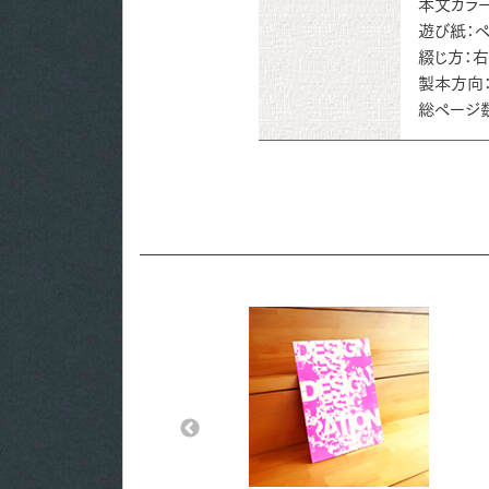
本文カラー
遊び紙：ペ
綴じ方：
製本方向
総ページ数