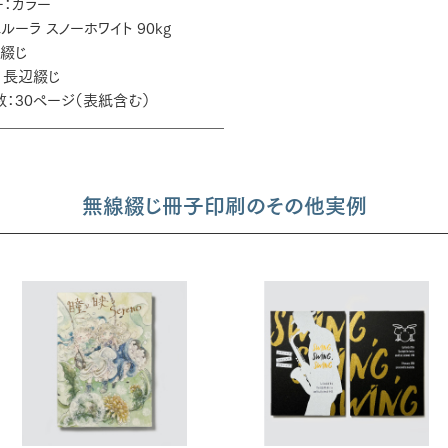
：カラー
ルーラ スノーホワイト 90kg
右綴じ
：長辺綴じ
：30ページ（表紙含む）
無線綴じ冊子印刷のその他実例