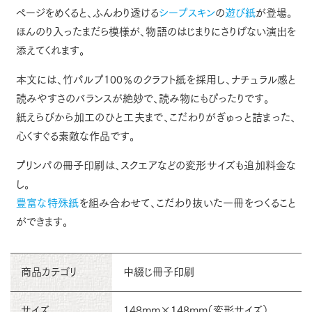
ページをめくると、ふんわり透ける
シープスキン
の
遊び紙
が登場。
ほんのり入ったまだら模様が、物語のはじまりにさりげない演出を
添えてくれます。
本文には、竹パルプ100％のクラフト紙を採用し、ナチュラル感と
読みやすさのバランスが絶妙で、読み物にもぴったりです。
紙えらびから加工のひと工夫まで、こだわりがぎゅっと詰まった、
心くすぐる素敵な作品です。
プリンパの冊子印刷は、スクエアなどの変形サイズも追加料金な
し。
豊富な特殊紙
を組み合わせて、こだわり抜いた一冊をつくること
ができます。
商品カテゴリ
中綴じ冊子印刷
サイズ
148mm×148mm（変形サイズ）