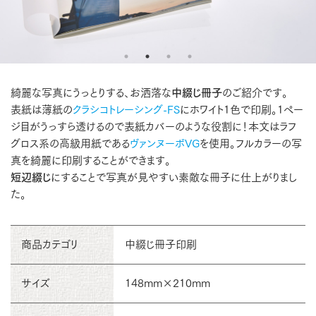
綺麗な写真にうっとりする、お洒落な
中綴じ冊子
のご紹介です。
表紙は薄紙の
クラシコトレーシング-FS
にホワイト1色で印刷。1ペー
ジ目がうっすら透けるので表紙カバーのような役割に！本文はラフ
グロス系の高級用紙である
ヴァンヌーボVG
を使用。フルカラーの写
真を綺麗に印刷することができます。
短辺綴じ
にすることで写真が見やすい素敵な冊子に仕上がりまし
た。
商品カテゴリ
中綴じ冊子印刷
サイズ
148mm×210mm