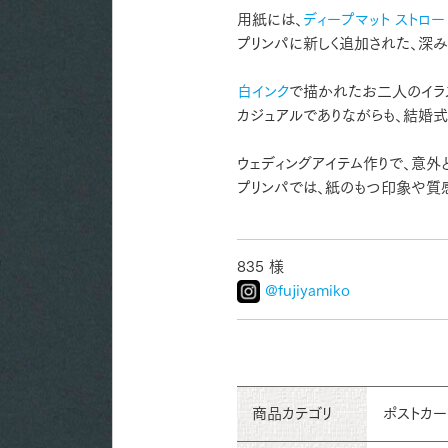
用紙には、
ディープマット ストロー
プリンパに新しく追加された、深
白インク
で描かれたお二人のイラ
カジュアルでありながらも、結婚
ウェディングアイテム作りで、意外
プリンパでは、紙のもつ印象や質
835 様
@fujiyamiko
商品カテゴリ
ポストカ