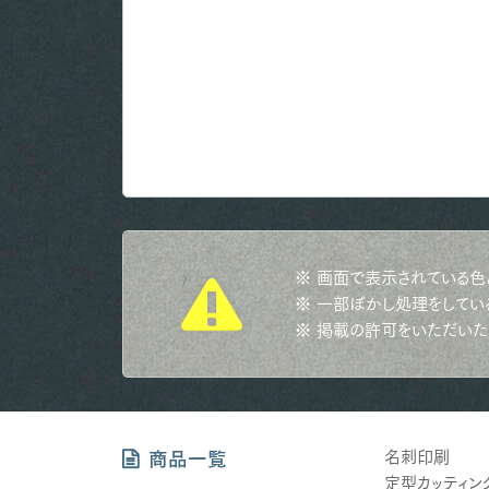
※ 画面で表示されている色
※ 一部ぼかし処理をしてい
※ 掲載の許可をいただいた
名刺印刷
商品一覧
定型カッティン