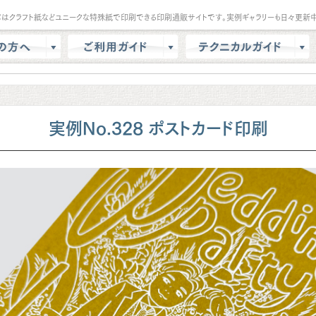
パはクラフト紙などユニークな特殊紙で印刷できる印刷通販サイトです。実例ギャラリーも日々更新中
は？
会員登録・ポイント
テンプレート
商品選択・カート
データ作成方法
色校正
支払方法
商品別データ作成方法
実例No.328 ポストカード印刷
リー
データ入稿
印刷の基礎知識
ル請求
マイページ
クラウドデザインガイド
問
増刷
せ
配送方法/料金