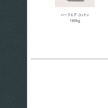
ペルーラ スノーホワイト
ハーフエア コットン
180kg
180kg